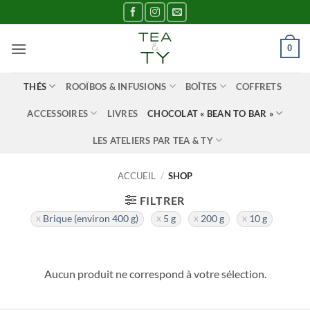
Passer
au
contenu
0
THÉS
ROOÏBOS & INFUSIONS
BOÎTES
COFFRETS
ACCESSOIRES
LIVRES
CHOCOLAT « BEAN TO BAR »
LES ATELIERS PAR TEA & TY
ACCUEIL
/
SHOP
FILTRER
Brique (environ 400 g)
5 g
200 g
10 g
Aucun produit ne correspond à votre sélection.