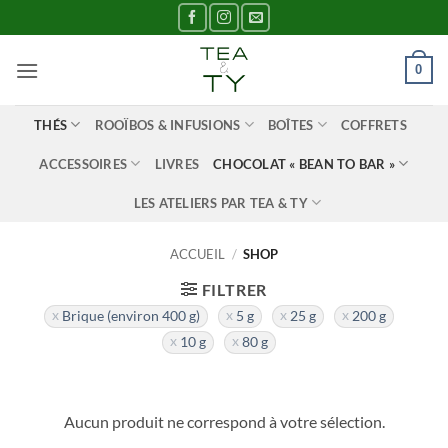
Passer
au
contenu
0
THÉS
ROOÏBOS & INFUSIONS
BOÎTES
COFFRETS
ACCESSOIRES
LIVRES
CHOCOLAT « BEAN TO BAR »
LES ATELIERS PAR TEA & TY
ACCUEIL
/
SHOP
FILTRER
Brique (environ 400 g)
5 g
25 g
200 g
10 g
80 g
Aucun produit ne correspond à votre sélection.