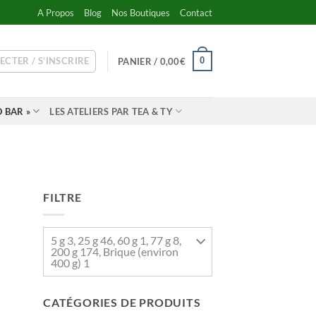
A Propos
Blog
Nos Boutiques
Contact
ECTER / S’INSCRIRE
0
PANIER /
0,00
€
 BAR »
LES ATELIERS PAR TEA & TY
FILTRE
5 g 3, 25 g 46, 60 g 1, 77 g 8,
200 g 174, Brique (environ
400 g) 1
CATÉGORIES DE PRODUITS