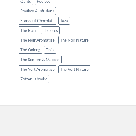
Qantu
Rooïbos
Rooïbos & Infusions
Standout Chocolate
Taza
Thé Blanc
Théières
Thé Noir Aromatisé
Thé Noir Nature
Thé Oolong
Thés
Thé Sombre & Maocha
Thé Vert Aromatisé
Thé Vert Nature
Zotter Labooko