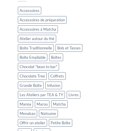
Accessoires
Accessoires de préparation
Accessoires à Matcha
Atelier autour du thé
Boite Traditionnelle
Bols et Tasses
Boîte Empilable
Boîtes
Chocolat "bean to bar"
Chocolate Tree
Coffrets
Grande Boîte
Infusion
Les Ateliers par TEA & TY
Livres
Manoa
Marou
Matcha
Menakao
Natsume
Offrir un atelier
Petite Boîte