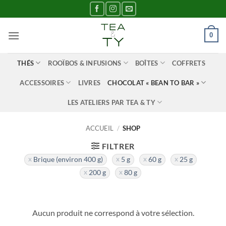
Passer
au
contenu
0
THÉS
ROOÏBOS & INFUSIONS
BOÎTES
COFFRETS
ACCESSOIRES
LIVRES
CHOCOLAT « BEAN TO BAR »
LES ATELIERS PAR TEA & TY
ACCUEIL
/
SHOP
FILTRER
Brique (environ 400 g)
5 g
60 g
25 g
200 g
80 g
Aucun produit ne correspond à votre sélection.