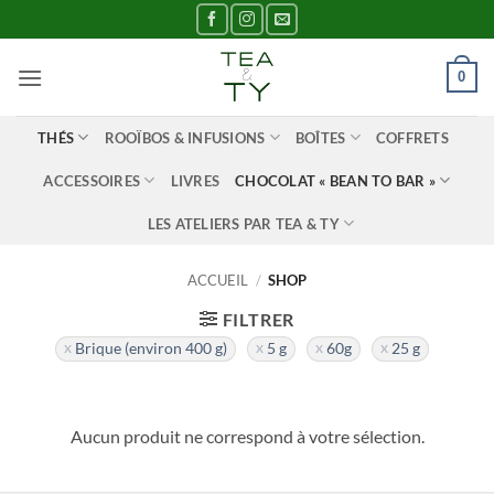
Passer
au
contenu
0
THÉS
ROOÏBOS & INFUSIONS
BOÎTES
COFFRETS
ACCESSOIRES
LIVRES
CHOCOLAT « BEAN TO BAR »
LES ATELIERS PAR TEA & TY
ACCUEIL
/
SHOP
FILTRER
Brique (environ 400 g)
5 g
60g
25 g
Aucun produit ne correspond à votre sélection.