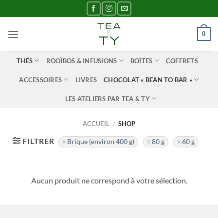
Passer
au
contenu
0
THÉS
ROOÏBOS & INFUSIONS
BOÎTES
COFFRETS
ACCESSOIRES
LIVRES
CHOCOLAT « BEAN TO BAR »
LES ATELIERS PAR TEA & TY
ACCUEIL
/
SHOP
FILTRER
Brique (environ 400 g)
80 g
60 g
Aucun produit ne correspond à votre sélection.