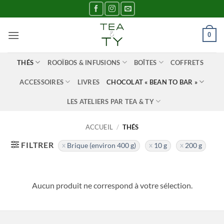
Passer
au
contenu
0
THÉS
ROOÏBOS & INFUSIONS
BOÎTES
COFFRETS
ACCESSOIRES
LIVRES
CHOCOLAT « BEAN TO BAR »
LES ATELIERS PAR TEA & TY
ACCUEIL
/
THÉS
FILTRER
Brique (environ 400 g)
10 g
200 g
Aucun produit ne correspond à votre sélection.