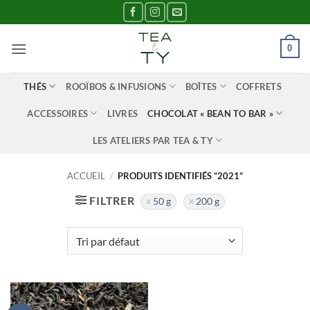
Passer
au
contenu
0
THÉS
ROOÏBOS & INFUSIONS
BOÎTES
COFFRETS
ACCESSOIRES
LIVRES
CHOCOLAT « BEAN TO BAR »
LES ATELIERS PAR TEA & TY
ACCUEIL
/
PRODUITS IDENTIFIÉS “2021”
FILTRER
50 g
200 g