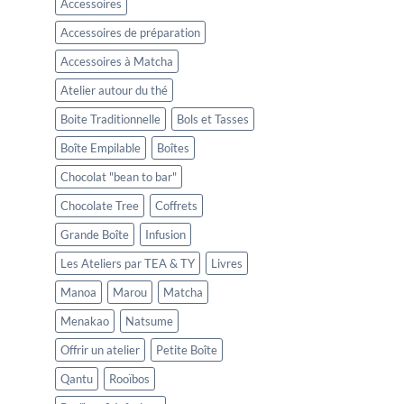
Accessoires
Accessoires de préparation
Accessoires à Matcha
Atelier autour du thé
Boite Traditionnelle
Bols et Tasses
Boîte Empilable
Boîtes
Chocolat "bean to bar"
Chocolate Tree
Coffrets
Grande Boîte
Infusion
Les Ateliers par TEA & TY
Livres
Manoa
Marou
Matcha
Menakao
Natsume
Offrir un atelier
Petite Boîte
Qantu
Rooïbos