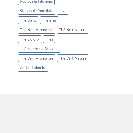
Rooïbos & Infusions
Standout Chocolate
Taza
Thé Blanc
Théières
Thé Noir Aromatisé
Thé Noir Nature
Thé Oolong
Thés
Thé Sombre & Maocha
Thé Vert Aromatisé
Thé Vert Nature
Zotter Labooko