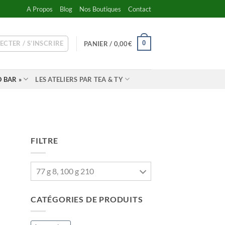
A Propos
Blog
Nos Boutiques
Contact
ECTER / S’INSCRIRE
0
PANIER /
0,00
€
 BAR »
LES ATELIERS PAR TEA & TY
FILTRE
77 g 8, 100 g 210
CATÉGORIES DE PRODUITS