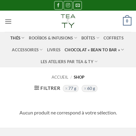
Passer
au
contenu
0
THÉS
ROOÏBOS & INFUSIONS
BOÎTES
COFFRETS
ACCESSOIRES
LIVRES
CHOCOLAT « BEAN TO BAR »
LES ATELIERS PAR TEA & TY
ACCUEIL
/
SHOP
FILTRER
77 g
60 g
Aucun produit ne correspond à votre sélection.