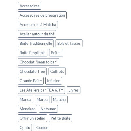
Accessoires
Accessoires de préparation
Accessoires à Matcha
Atelier autour du thé
Boite Traditionnelle
Bols et Tasses
Boîte Empilable
Boîtes
Chocolat "bean to bar"
Chocolate Tree
Coffrets
Grande Boîte
Infusion
Les Ateliers par TEA & TY
Livres
Manoa
Marou
Matcha
Menakao
Natsume
Offrir un atelier
Petite Boîte
Qantu
Rooïbos