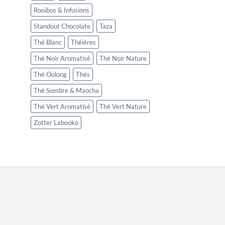
Rooïbos & Infusions
Standout Chocolate
Taza
Thé Blanc
Théières
Thé Noir Aromatisé
Thé Noir Nature
Thé Oolong
Thés
Thé Sombre & Maocha
Thé Vert Aromatisé
Thé Vert Nature
Zotter Labooko