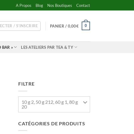
A Propos
Blog
Nos Boutiques
Contact
ECTER / S’INSCRIRE
0
PANIER /
0,00
€
 BAR »
LES ATELIERS PAR TEA & TY
FILTRE
10 g 2, 50 g 212, 60 g 1, 80 g
20
CATÉGORIES DE PRODUITS