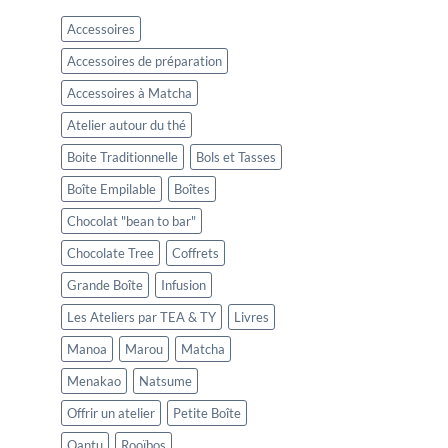
Accessoires
Accessoires de préparation
Accessoires à Matcha
Atelier autour du thé
Boite Traditionnelle
Bols et Tasses
Boîte Empilable
Boîtes
Chocolat "bean to bar"
Chocolate Tree
Coffrets
Grande Boîte
Infusion
Les Ateliers par TEA & TY
Livres
Manoa
Marou
Matcha
Menakao
Natsume
Offrir un atelier
Petite Boîte
Qantu
Rooïbos