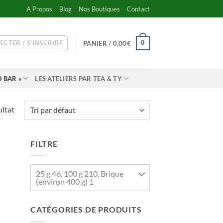
A Propos
Blog
Nos Boutiques
Contact
ECTER / S’INSCRIRE
0
PANIER /
0,00
€
 BAR »
LES ATELIERS PAR TEA & TY
ultat
FILTRE
25 g 46, 100 g 210, Brique
(environ 400 g) 1
CATÉGORIES DE PRODUITS