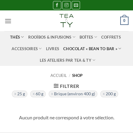
Passer
au
contenu
0
THÉS
ROOÏBOS & INFUSIONS
BOÎTES
COFFRETS
ACCESSOIRES
LIVRES
CHOCOLAT « BEAN TO BAR »
LES ATELIERS PAR TEA & TY
ACCUEIL
/
SHOP
FILTRER
25 g
60 g
Brique (environ 400 g)
200 g
Aucun produit ne correspond à votre sélection.