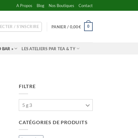
A Propos
Blog
Nos Boutiques
Contact
ECTER / S’INSCRIRE
0
PANIER /
0,00
€
 BAR »
LES ATELIERS PAR TEA & TY
FILTRE
5 g 3
CATÉGORIES DE PRODUITS