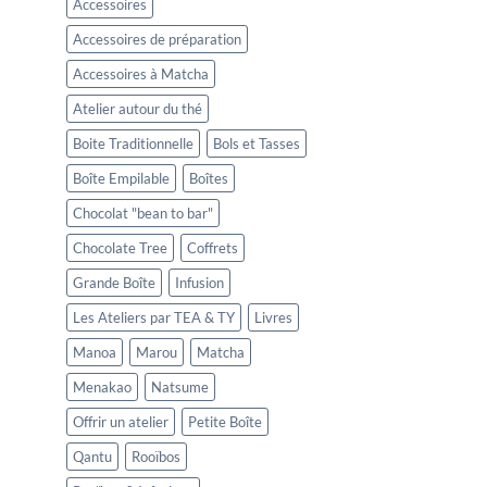
Accessoires
Accessoires de préparation
Accessoires à Matcha
Atelier autour du thé
Boite Traditionnelle
Bols et Tasses
Boîte Empilable
Boîtes
Chocolat "bean to bar"
Chocolate Tree
Coffrets
Grande Boîte
Infusion
Les Ateliers par TEA & TY
Livres
Manoa
Marou
Matcha
Menakao
Natsume
Offrir un atelier
Petite Boîte
Qantu
Rooïbos