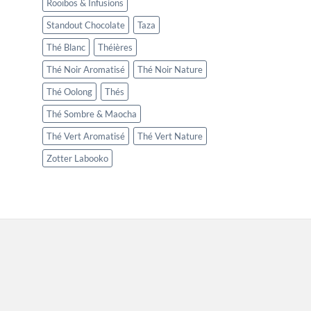
Rooïbos & Infusions
Standout Chocolate
Taza
Thé Blanc
Théières
Thé Noir Aromatisé
Thé Noir Nature
Thé Oolong
Thés
Thé Sombre & Maocha
Thé Vert Aromatisé
Thé Vert Nature
Zotter Labooko