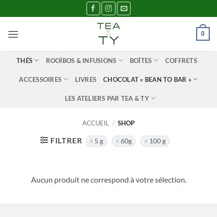
Passer
au
contenu
0
THÉS
ROOÏBOS & INFUSIONS
BOÎTES
COFFRETS
ACCESSOIRES
LIVRES
CHOCOLAT « BEAN TO BAR »
LES ATELIERS PAR TEA & TY
ACCUEIL
/
SHOP
FILTRER
5 g
60g
100 g
Aucun produit ne correspond à votre sélection.