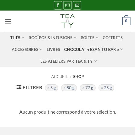
Passer
au
contenu
0
THÉS
ROOÏBOS & INFUSIONS
BOÎTES
COFFRETS
ACCESSOIRES
LIVRES
CHOCOLAT « BEAN TO BAR »
LES ATELIERS PAR TEA & TY
ACCUEIL
/
SHOP
FILTRER
5 g
80 g
77 g
25 g
Aucun produit ne correspond à votre sélection.