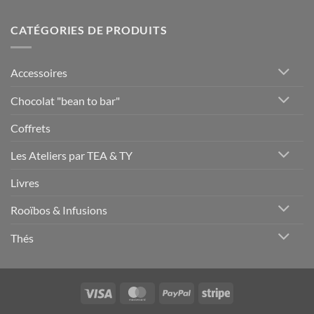
CATÉGORIES DE PRODUITS
Accessoires
Chocolat "bean to bar"
Coffrets
Les Ateliers par TEA & TY
Livres
Rooïbos & Infusions
Thés
Visa
MasterCard
PayPal
Stripe