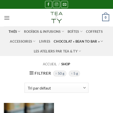
Passer
au
contenu
0
THÉS
ROOÏBOS & INFUSIONS
BOÎTES
COFFRETS
ACCESSOIRES
LIVRES
CHOCOLAT « BEAN TO BAR »
LES ATELIERS PAR TEA & TY
ACCUEIL
/
SHOP
FILTRER
50 g
5 g