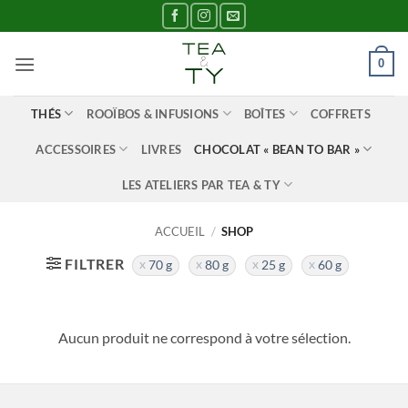
Passer
au
contenu
0
THÉS
ROOÏBOS & INFUSIONS
BOÎTES
COFFRETS
ACCESSOIRES
LIVRES
CHOCOLAT « BEAN TO BAR »
LES ATELIERS PAR TEA & TY
ACCUEIL
/
SHOP
FILTRER
70 g
80 g
25 g
60 g
Aucun produit ne correspond à votre sélection.