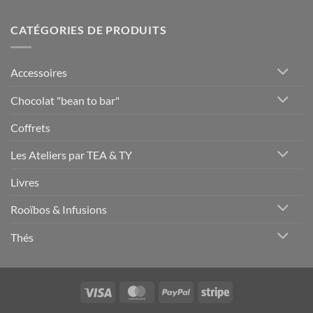
CATÉGORIES DE PRODUITS
Accessoires
Chocolat "bean to bar"
Coffrets
Les Ateliers par TEA & TY
Livres
Rooïbos & Infusions
Thés
Visa
MasterCard
PayPal
Stripe