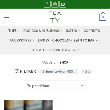
Passer
au
contenu
0
THÉS
ROOÏBOS & INFUSIONS
BOÎTES
COFFRETS
ACCESSOIRES
LIVRES
CHOCOLAT « BEAN TO BAR »
LES ATELIERS PAR TEA & TY
ACCUEIL
/
SHOP
FILTRER
Brique (environ 400 g)
5 g