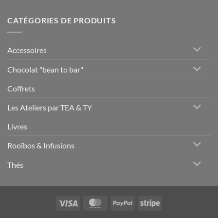
CATÉGORIES DE PRODUITS
Accessoires
Chocolat "bean to bar"
Coffrets
Les Ateliers par TEA & TY
Livres
Rooïbos & Infusions
Thés
Visa
MasterCard
PayPal
Stripe