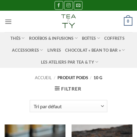
Passer
au
contenu
0
THÉS
ROOÏBOS & INFUSIONS
BOÎTES
COFFRETS
ACCESSOIRES
LIVRES
CHOCOLAT « BEAN TO BAR »
LES ATELIERS PAR TEA & TY
ACCUEIL
/
PRODUIT POIDS
/
10 G
FILTRER