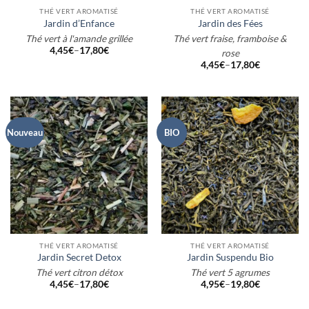
THÉ VERT AROMATISÉ
THÉ VERT AROMATISÉ
Jardin d’Enfance
Jardin des Fées
Thé vert à l'amande grillée
Thé vert fraise, framboise &
4,45
€
–
17,80
€
rose
4,45
€
–
17,80
€
Nouveau
BIO
THÉ VERT AROMATISÉ
THÉ VERT AROMATISÉ
Jardin Secret Detox
Jardin Suspendu Bio
Thé vert citron détox
Thé vert 5 agrumes
4,45
€
–
17,80
€
4,95
€
–
19,80
€