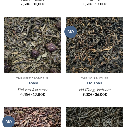
7,50
€
–
30,00
€
1,50
€
–
12,00
€
BIO
THÉ VERT AROMATISÉ
THÉ NOIR NATURE
Hanami
Ho Thau
Thé vert à la cerise
Hà Giang, Vietnam
4,45
€
–
17,80
€
9,00
€
–
36,00
€
BIO