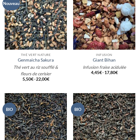
Nouveau
THÉ VERT NATURE
INFUSION
Genmaicha Sakura
Giant Bihan
Thé vert au riz soufflé &
Infusion fraise acidulée
4,45
€
–
17,80
€
fleurs de cerisier
5,50
€
–
22,00
€
BIO
BIO