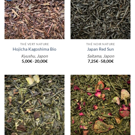
THÉ VERT NATURE
THÉ NOIR NATURE
Hojicha Kagoshima Bio
Japan Red Sun
Kyushu, Japon
Saitama, Japon
5,00
€
–
20,00
€
7,25
€
–
58,00
€