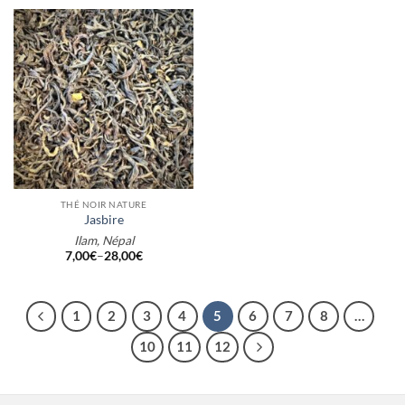
THÉ NOIR NATURE
Jasbire
Ilam, Népal
7,00
€
–
28,00
€
1
2
3
4
5
6
7
8
…
10
11
12