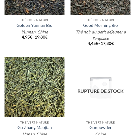
THÉ NOIR NATURE
THÉ NOIR NATURE
Golden Yunnan Bio
Good Morning Bio
Yunnan, Chine
Thé noir du petit déjeuner à
4,95
€
–
19,80
€
l'anglaise
4,45
€
–
17,80
€
RUPTURE DE STOCK
THÉ VERT NATURE
THÉ VERT NATURE
Gu Zhang Maojian
Gunpowder
Hunan, Chine
Chine