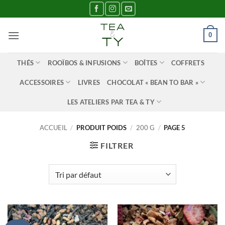
Passer
au
contenu
0
THÉS
ROOÏBOS & INFUSIONS
BOÎTES
COFFRETS
ACCESSOIRES
LIVRES
CHOCOLAT « BEAN TO BAR »
LES ATELIERS PAR TEA & TY
ACCUEIL
/
PRODUIT POIDS
/
200 G
/
PAGE 5
FILTRER