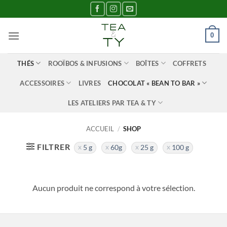
Passer
au
contenu
0
THÉS
ROOÏBOS & INFUSIONS
BOÎTES
COFFRETS
ACCESSOIRES
LIVRES
CHOCOLAT « BEAN TO BAR »
LES ATELIERS PAR TEA & TY
ACCUEIL
/
SHOP
FILTRER
5 g
60g
25 g
100 g
Aucun produit ne correspond à votre sélection.