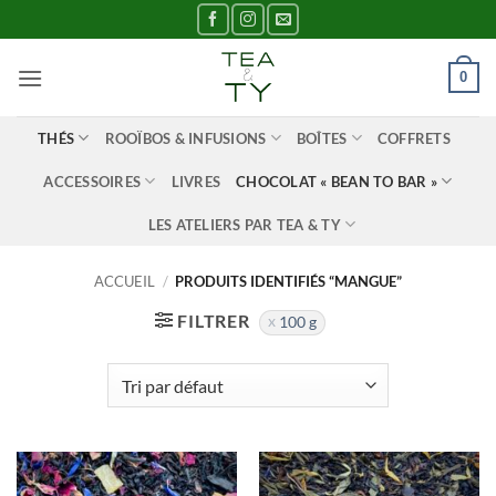
Passer
au
contenu
0
THÉS
ROOÏBOS & INFUSIONS
BOÎTES
COFFRETS
ACCESSOIRES
LIVRES
CHOCOLAT « BEAN TO BAR »
LES ATELIERS PAR TEA & TY
ACCUEIL
/
PRODUITS IDENTIFIÉS “MANGUE”
FILTRER
100 g