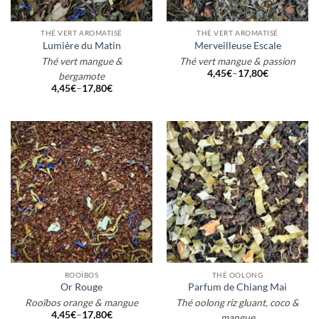
THÉ VERT AROMATISÉ
THÉ VERT AROMATISÉ
Lumière du Matin
Merveilleuse Escale
Thé vert mangue &
Thé vert mangue & passion
4,45
€
–
17,80
€
bergamote
4,45
€
–
17,80
€
ROOÏBOS
THÉ OOLONG
Or Rouge
Parfum de Chiang Mai
Rooïbos orange & mangue
Thé oolong riz gluant, coco &
4,45
€
–
17,80
€
mangue