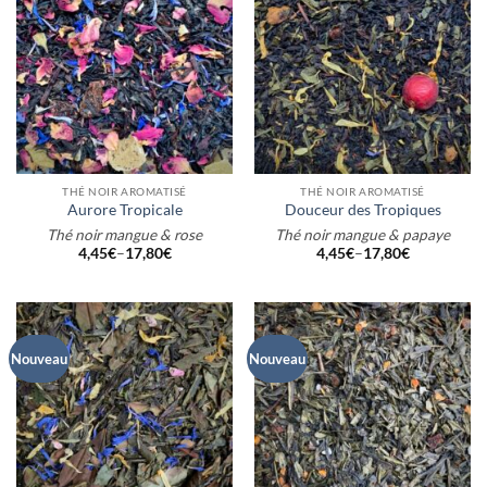
THÉ NOIR AROMATISÉ
THÉ NOIR AROMATISÉ
Aurore Tropicale
Douceur des Tropiques
Thé noir mangue & rose
Thé noir mangue & papaye
4,45
€
–
17,80
€
4,45
€
–
17,80
€
Nouveau
Nouveau