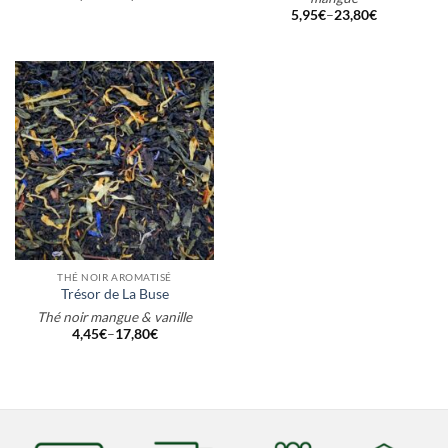
5,95
€
–
23,80
€
THÉ NOIR AROMATISÉ
Trésor de La Buse
Thé noir mangue & vanille
4,45
€
–
17,80
€