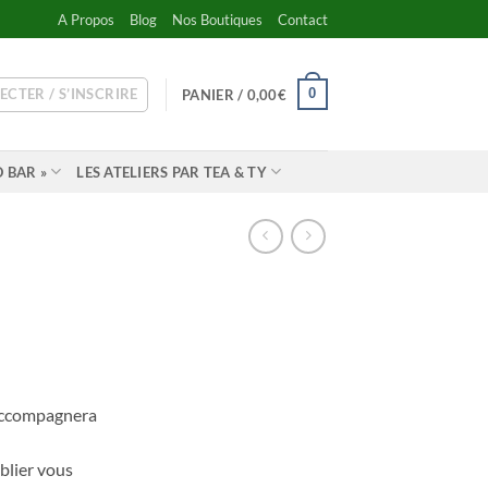
A Propos
Blog
Nos Boutiques
Contact
ECTER / S’INSCRIRE
0
PANIER /
0,00
€
 BAR »
LES ATELIERS PAR TEA & TY
 accompagnera
ablier vous