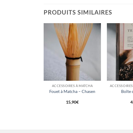
PRODUITS SIMILAIRES
+
+
SOIRES À MATCHA
ACCESSOIRES À MATCHA
 Matcha électrique
Fouet à Matcha – Chasen
Boîte d
29,90
€
15,90
€
4