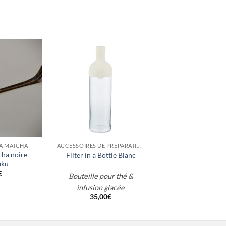
+
 À MATCHA
ACCESSOIRES DE PRÉPARATION
cha noire –
Filter in a Bottle Blanc
aku
€
Bouteille pour thé &
infusion glacée
35,00
€