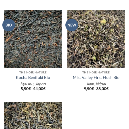
BIO
NEW
THÉ NOIR NATURE
THÉ NOIR NATURE
Kocha Benifuki Bio
Mist Valley First Flush Bio
Kyushu, Japon
Ilam, Népal
5,50
€
–
44,00
€
9,50
€
–
38,00
€