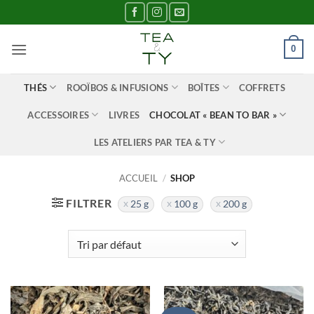
Passer
au
contenu
0
THÉS
ROOÏBOS & INFUSIONS
BOÎTES
COFFRETS
ACCESSOIRES
LIVRES
CHOCOLAT « BEAN TO BAR »
LES ATELIERS PAR TEA & TY
ACCUEIL
/
SHOP
FILTRER
25 g
100 g
200 g