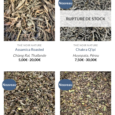
Nouveau
RUPTURE DE STOCK
THÉ NOIR NATURE
THÉ NOIR NATURE
Assamica Roasted
Chakra Q’ipi
Chiang Rai, Thaïlande
Huyopata, Pérou
5,00
€
–
20,00
€
7,50
€
–
30,00
€
Nouveau
Nouveau