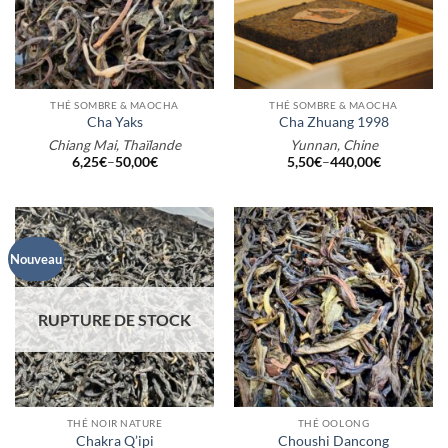
THÉ SOMBRE & MAOCHA
THÉ SOMBRE & MAOCHA
Cha Yaks
Cha Zhuang 1998
Chiang Mai, Thaïlande
Yunnan, Chine
6,25
€
–
50,00
€
5,50
€
–
440,00
€
Nouveau
RUPTURE DE STOCK
THÉ NOIR NATURE
THÉ OOLONG
Chakra Q’ipi
Choushi Dancong