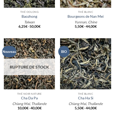
THÉ OOLONG
THÉ BLANC
Baozhong
Bourgeons de Nan Mei
Taïwan
Yunnan, Chine
6,25
€
–
50,00
€
5,50
€
–
44,00
€
Nouveau
BIO
RUPTURE DE STOCK
THÉ NOIR NATURE
THÉ BLANC
Cha Da Pa
Cha Ha Si
Chiang Mai, Thaïlande
Chiang Mai, Thaïlande
10,00
€
–
40,00
€
5,50
€
–
44,00
€