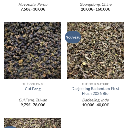
Huyopata, Pérou
Guangdong, Chine
7,50
€
–
30,00
€
20,00
€
–
160,00
€
Nouveau
THÉ OOLONG
THÉ NOIR NATURE
Darjeeling Badamtam First
Cui Feng
Flush 2026 Bio
Cui Feng, Taïwan
Darjeeling, Inde
9,75
€
–
78,00
€
10,00
€
–
40,00
€