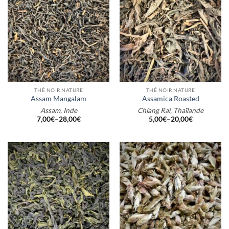
THÉ NOIR NATURE
THÉ NOIR NATURE
Assam Mangalam
Assamica Roasted
Assam, Inde
Chiang Rai, Thaïlande
7,00
€
–
28,00
€
5,00
€
–
20,00
€