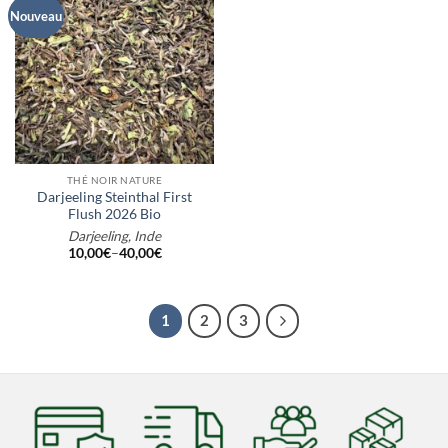
Nouveau
THÉ NOIR NATURE
Darjeeling Steinthal First
Flush 2026 Bio
Darjeeling, Inde
10,00
€
–
40,00
€
1
2
3