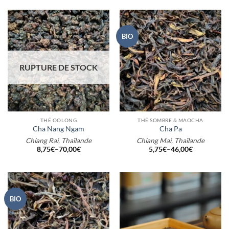
BIO
RUPTURE DE STOCK
THÉ OOLONG
THÉ SOMBRE & MAOCHA
Cha Nang Ngam
Cha Pa
Chiang Rai, Thaïlande
Chiang Mai, Thaïlande
8,75
€
–
70,00
€
5,75
€
–
46,00
€
BIO