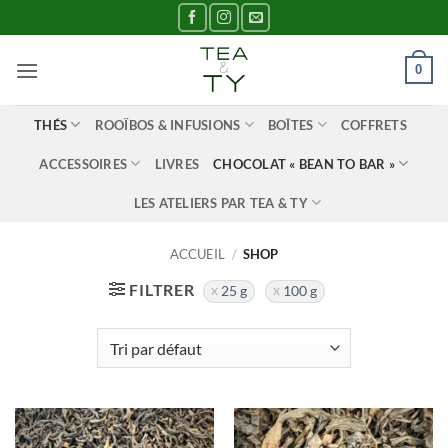
Passer
au
contenu
0
THÉS
ROOÏBOS & INFUSIONS
BOÎTES
COFFRETS
ACCESSOIRES
LIVRES
CHOCOLAT « BEAN TO BAR »
LES ATELIERS PAR TEA & TY
ACCUEIL
/
SHOP
FILTRER
25 g
100 g