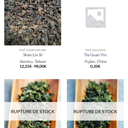
THÉ NOIR NATURE
THÉ OOLONG
Shan Lin Xi
Tie Guan Yin
Nantou, Taïwan
Fujian, Chine
12,25
€
–
98,00
€
0,20
€
RUPTURE DE STOCK
RUPTURE DE STOCK