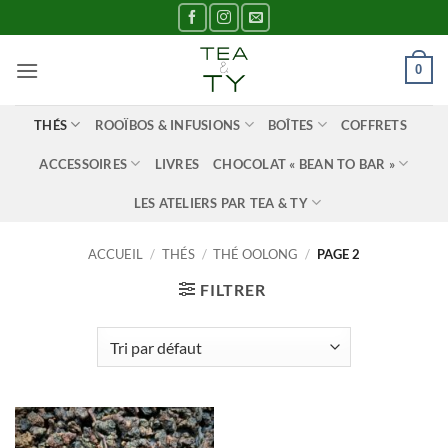
Passer
au
contenu
0
THÉS
ROOÏBOS & INFUSIONS
BOÎTES
COFFRETS
ACCESSOIRES
LIVRES
CHOCOLAT « BEAN TO BAR »
LES ATELIERS PAR TEA & TY
ACCUEIL
/
THÉS
/
THÉ OOLONG
/
PAGE 2
FILTRER