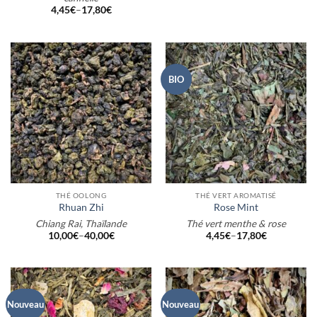
4,45
€
–
17,80
€
BIO
THÉ OOLONG
THÉ VERT AROMATISÉ
Rhuan Zhi
Rose Mint
Chiang Rai, Thaïlande
Thé vert menthe & rose
10,00
€
–
40,00
€
4,45
€
–
17,80
€
Nouveau
Nouveau