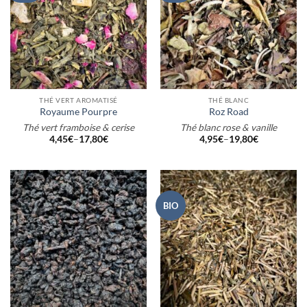
THÉ VERT AROMATISÉ
THÉ BLANC
Royaume Pourpre
Roz Road
Thé vert framboise & cerise
Thé blanc rose & vanille
4,45
€
–
17,80
€
4,95
€
–
19,80
€
BIO