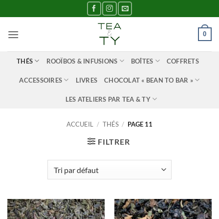
Passer
au
contenu
0
THÉS
ROOÏBOS & INFUSIONS
BOÎTES
COFFRETS
ACCESSOIRES
LIVRES
CHOCOLAT « BEAN TO BAR »
LES ATELIERS PAR TEA & TY
ACCUEIL
/
THÉS
/
PAGE 11
FILTRER