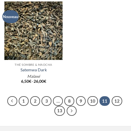
Nouveau
THÉ SOMBRE & MAOCHA
Satemwa Dark
Malawi
6,50
€
–
26,00
€
1
2
3
…
8
9
10
11
12
13