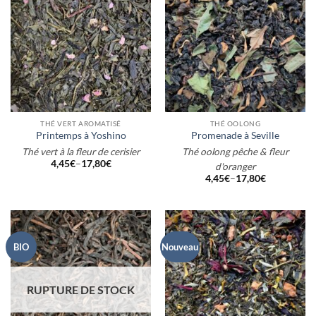
THÉ VERT AROMATISÉ
THÉ OOLONG
Printemps à Yoshino
Promenade à Seville
Thé vert à la fleur de cerisier
Thé oolong pêche & fleur
4,45
€
–
17,80
€
d'oranger
4,45
€
–
17,80
€
BIO
Nouveau
RUPTURE DE STOCK