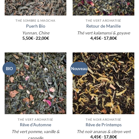
THÉ SOMBRE & MAOCHA
THÉ VERT AROMATISÉ
Puerh Bio
Retour de Manille
Yunnan, Chine
Thé vert kalamansi & goyave
5,50
€
–
22,00
€
4,45
€
–
17,80
€
BIO
Nouveau
THÉ VERT AROMATISÉ
THÉ NOIR AROMATISÉ
Rêve d’Automne
Rêve de Printemps
Thé vert pomme, vanille &
Thé noir ananas & citron vert
4,45
€
–
17,80
€
cannelle