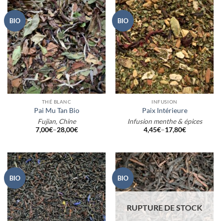
BIO
BIO
THÉ BLANC
INFUSION
Pai Mu Tan Bio
Paix Intérieure
Fujian, Chine
Infusion menthe & épices
7,00
€
–
28,00
€
4,45
€
–
17,80
€
BIO
BIO
RUPTURE DE STOCK