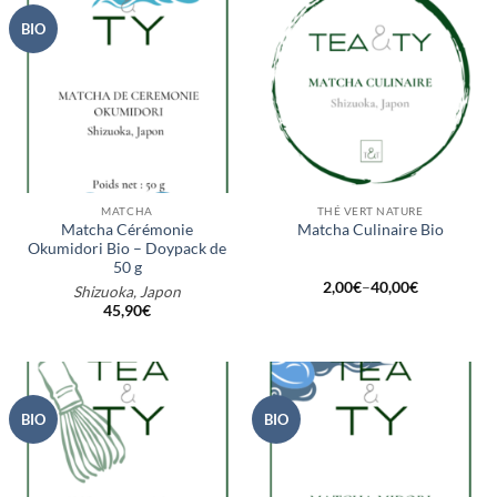
BIO
MATCHA
THÉ VERT NATURE
Matcha Cérémonie
Matcha Culinaire Bio
Okumidori Bio – Doypack de
50 g
2,00
€
–
40,00
€
Shizuoka, Japon
45,90
€
BIO
BIO