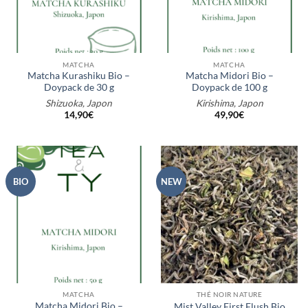
MATCHA
MATCHA
Matcha Kurashiku Bio –
Matcha Midori Bio –
Doypack de 30 g
Doypack de 100 g
Shizuoka, Japon
Kirishima, Japon
14,90
€
49,90
€
BIO
NEW
MATCHA
THÉ NOIR NATURE
Matcha Midori Bio –
Mist Valley First Flush Bio