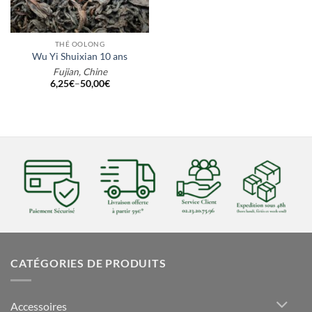
THÉ OOLONG
Wu Yi Shuixian 10 ans
Fujian, Chine
6,25
€
–
50,00
€
CATÉGORIES DE PRODUITS
Accessoires