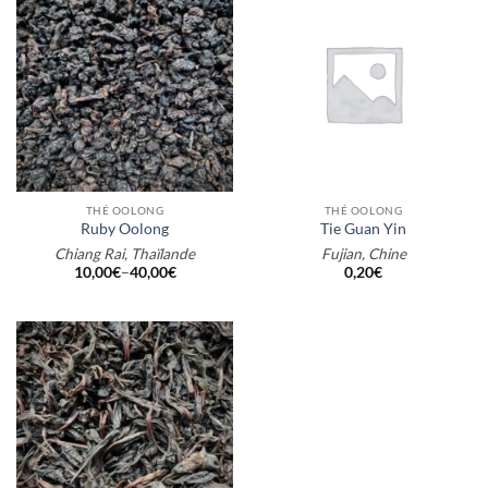
THÉ OOLONG
THÉ OOLONG
Ruby Oolong
Tie Guan Yin
Chiang Rai, Thaïlande
Fujian, Chine
10,00
€
–
40,00
€
0,20
€