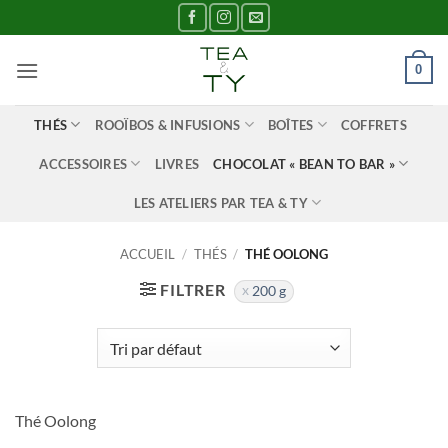
Passer
au
contenu
0
THÉS
ROOÏBOS & INFUSIONS
BOÎTES
COFFRETS
ACCESSOIRES
LIVRES
CHOCOLAT « BEAN TO BAR »
LES ATELIERS PAR TEA & TY
ACCUEIL
/
THÉS
/
THÉ OOLONG
FILTRER
200 g
Thé Oolong