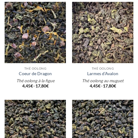
THÉ OOLONG
THÉ OOLONG
Coeur de Dragon
Larmes d’Avalon
Thé oolong à la figue
Thé oolong au muguet
4,45
€
–
17,80
€
4,45
€
–
17,80
€