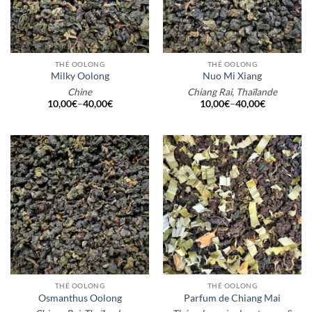
THÉ OOLONG
THÉ OOLONG
Milky Oolong
Nuo Mi Xiang
Chine
Chiang Rai, Thaïlande
10,00
€
–
40,00
€
10,00
€
–
40,00
€
THÉ OOLONG
THÉ OOLONG
Osmanthus Oolong
Parfum de Chiang Mai