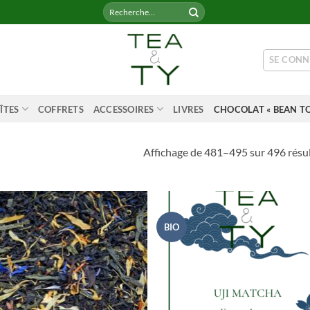
Recherche
pour :
SE CONN
ÎTES
COFFRETS
ACCESSOIRES
LIVRES
CHOCOLAT « BEAN TO
Affichage de 481–495 sur 496 résu
BIO