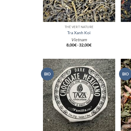
+
+
THÉ VERT NATURE
Tra Xanh Koi
Vietnam
8,00
€
–
32,00
€
BIO
BIO
+
+