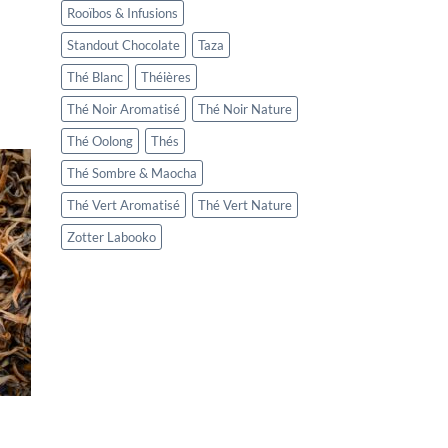
Rooïbos & Infusions
Standout Chocolate
Taza
Thé Blanc
Théières
Thé Noir Aromatisé
Thé Noir Nature
Thé Oolong
Thés
Thé Sombre & Maocha
Thé Vert Aromatisé
Thé Vert Nature
Zotter Labooko