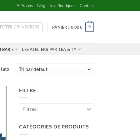
A Propos
Blog
Nos Boutiques
Contact
ECTER / S’INSCRIRE
0
PANIER /
0,00
€
 BAR »
LES ATELIERS PAR TEA & TY
ltats
FILTRE
Filtres :
CATÉGORIES DE PRODUITS