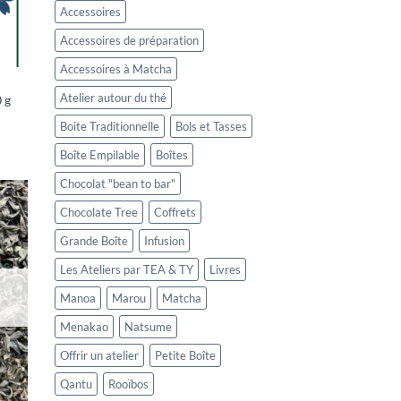
Accessoires
Accessoires de préparation
Accessoires à Matcha
Atelier autour du thé
 g
Boite Traditionnelle
Bols et Tasses
Boîte Empilable
Boîtes
Chocolat "bean to bar"
Chocolate Tree
Coffrets
Grande Boîte
Infusion
Les Ateliers par TEA & TY
Livres
Manoa
Marou
Matcha
Menakao
Natsume
Offrir un atelier
Petite Boîte
Qantu
Rooïbos