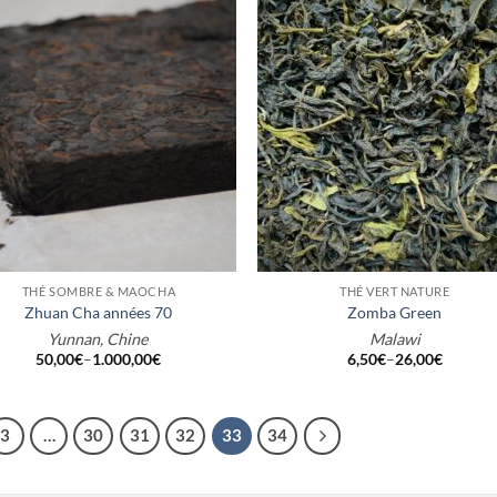
+
THÉ SOMBRE & MAOCHA
THÉ VERT NATURE
Zhuan Cha années 70
Zomba Green
Yunnan, Chine
Malawi
50,00
€
–
1.000,00
€
6,50
€
–
26,00
€
3
…
30
31
32
33
34