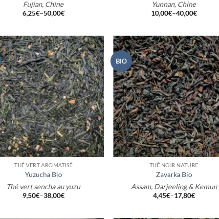
Fujian, Chine
Yunnan, Chine
6,25
€
–
50,00
€
10,00
€
–
40,00
€
BIO
+
THÉ VERT AROMATISÉ
THÉ NOIR NATURE
Yuzucha Bio
Zavarka Bio
Thé vert sencha au yuzu
Assam, Darjeeling & Kemun
9,50
€
–
38,00
€
4,45
€
–
17,80
€