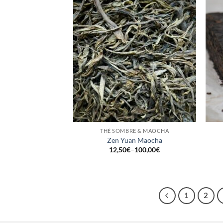
+
+
THÉ SOMBRE & MAOCHA
Zen Yuan Maocha
12,50
€
–
100,00
€
1
2