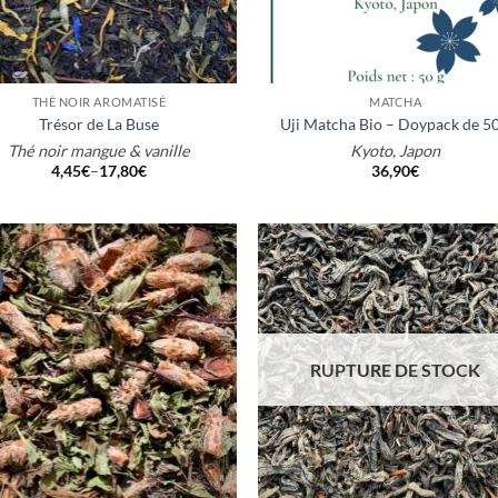
+
THÉ NOIR AROMATISÉ
MATCHA
Trésor de La Buse
Uji Matcha Bio – Doypack de 50
Thé noir mangue & vanille
Kyoto, Japon
4,45
€
–
17,80
€
36,90
€
RUPTURE DE STOCK
+