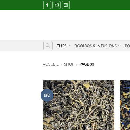
Passer
au
contenu
THÉS
ROOÏBOS & INFUSIONS
BO
ACCUEIL
/
SHOP
/
PAGE 33
BIO