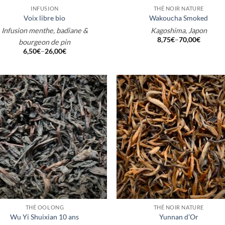
INFUSION
THÉ NOIR NATURE
Voix libre bio
Wakoucha Smoked
Infusion menthe, badiane &
Kagoshima, Japon
8,75
€
–
70,00
€
bourgeon de pin
6,50
€
–
26,00
€
+
THÉ OOLONG
THÉ NOIR NATURE
Wu Yi Shuixian 10 ans
Yunnan d’Or